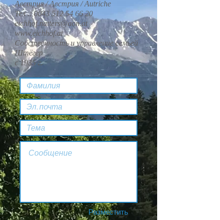
Австрия / Австрия / Autriche
Тел .:
0043 512 54 66 20
eichhof.natters@aon.at
www.eichhof.at
Собственность и управление семьей
Штёгер
с 1935 г.
Разместить