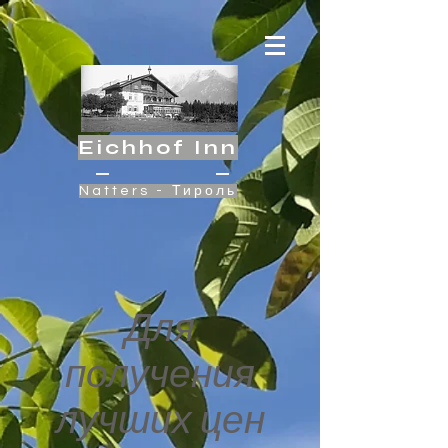
Eichhof Inn
Natters - Тироль
Для
получения
лучших цен