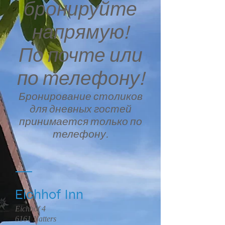
бронируйте
напрямую!
По почте или
по телефону!
Бронирование столиков
для дневных гостей
принимается только по
телефону.
Eichhof Inn
Eichhof 4
6161 Natters